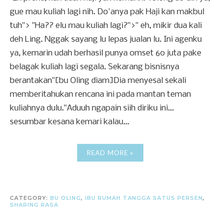
gue mau kuliah lagi nih. Do'anya pak Haji kan makbul
tuh"> "Ha?? elu mau kuliah lagi?">" eh, mikir dua kali
deh Ling. Nggak sayang lu lepas jualan lu. Ini agenku
ya, kemarin udah berhasil punya omset 60 juta pake
belagak kuliah lagi segala. Sekarang bisnisnya
berantakan"[bu Oling diam]Dia menyesal sekali
memberitahukan rencana ini pada mantan teman
kuliahnya dulu."Aduuh ngapain siih diriku ini...
sesumbar kesana kemari kalau...
READ MORE »
CATEGORY:
BU OLING
,
IBU RUMAH TANGGA SATUS PERSEN
,
SHARING RASA