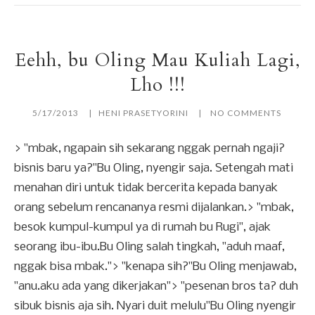
Eehh, bu Oling Mau Kuliah Lagi,
Lho !!!
5/17/2013
HENI PRASETYORINI
NO COMMENTS
> "mbak, ngapain sih sekarang nggak pernah ngaji?
bisnis baru ya?"Bu Oling, nyengir saja. Setengah mati
menahan diri untuk tidak bercerita kepada banyak
orang sebelum rencananya resmi dijalankan.> "mbak,
besok kumpul-kumpul ya di rumah bu Rugi", ajak
seorang ibu-ibu.Bu Oling salah tingkah, "aduh maaf,
nggak bisa mbak."> "kenapa sih?"Bu Oling menjawab,
"anu.aku ada yang dikerjakan"> "pesenan bros ta? duh
sibuk bisnis aja sih. Nyari duit melulu"Bu Oling nyengir