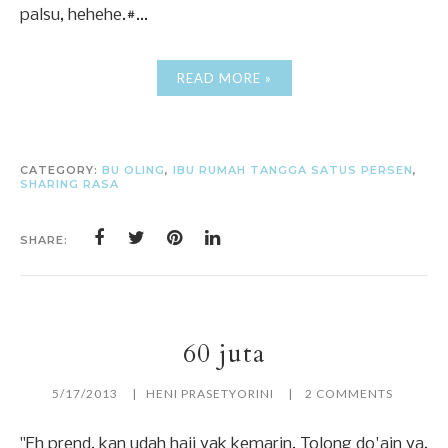
palsu, hehehe.#...
READ MORE »
CATEGORY:
BU OLING
,
IBU RUMAH TANGGA SATUS PERSEN
,
SHARING RASA
SHARE:
60 juta
5/17/2013
HENI PRASETYORINI
2 COMMENTS
"Eh prend, kan udah haji yak kemarin. Tolong do'ain ya,