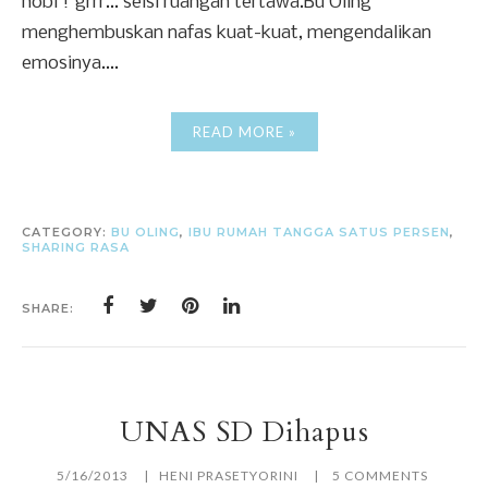
hobi !"grrr... seisi ruangan tertawa.Bu Oling
menghembuskan nafas kuat-kuat, mengendalikan
emosinya....
READ MORE »
CATEGORY:
BU OLING
,
IBU RUMAH TANGGA SATUS PERSEN
,
SHARING RASA
SHARE:
UNAS SD Dihapus
5/16/2013
HENI PRASETYORINI
5 COMMENTS