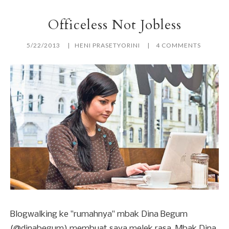
Officeless Not Jobless
5/22/2013
HENI PRASETYORINI
4 COMMENTS
Blogwalking ke "rumahnya" mbak Dina Begum
(@dinabegum) membuat saya melek rasa. Mbak Dina