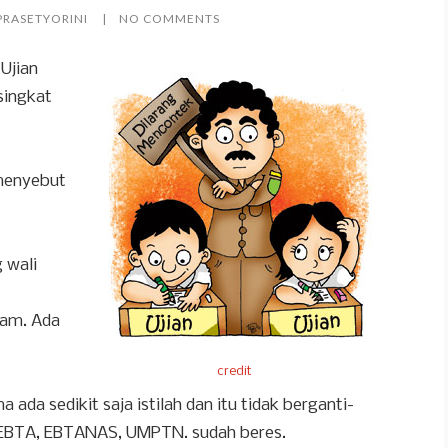
PRASETYORINI
NO COMMENTS
Ujian
singkat
 menyebut
 wali
cam. Ada
credit
ada sedikit saja istilah dan itu tidak berganti-
, EBTA, EBTANAS, UMPTN. sudah beres.