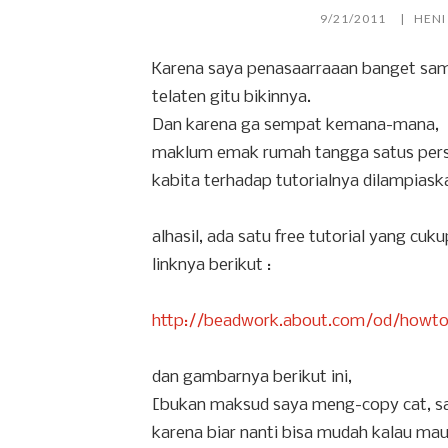
9/21/2011
HENI
Karena saya penasaarraaan banget sam
telaten gitu bikinnya.
Dan karena ga sempat kemana-mana,
maklum emak rumah tangga satus perse
kabita terhadap tutorialnya dilampiask
alhasil, ada satu free tutorial yang cuku
linknya berikut :
http://beadwork.about.com/od/howto
dan gambarnya berikut ini,
[bukan maksud saya meng-copy cat, say
karena biar nanti bisa mudah kalau ma