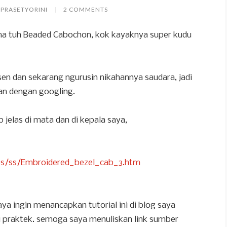
 PRASETYORINI
2 COMMENTS
a tuh Beaded Cabochon, kok kayaknya super kudu
n dan sekarang ngurusin nikahannya saudara, jadi
an dengan googling.
p jelas di mata dan di kepala saya,
s/ss/Embroidered_bezel_cab_3.htm
a ingin menancapkan tutorial ini di blog saya
u praktek. semoga saya menuliskan link sumber