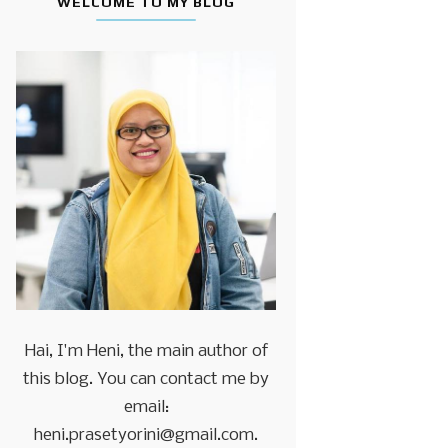
WELCOME TO MY BLOG
Hai, I'm Heni, the main author of
this blog. You can contact me by
email:
heni.prasetyorini@gmail.com.