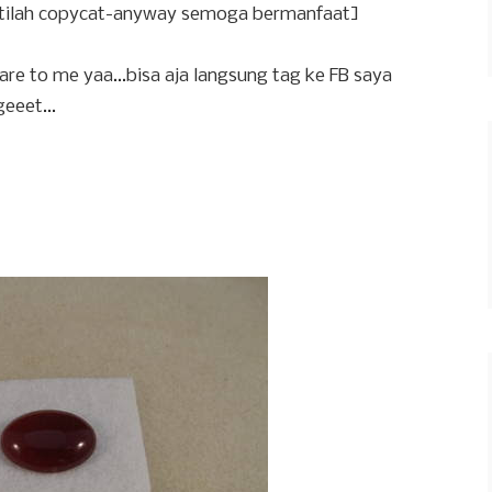
istilah copycat-anyway semoga bermanfaat]
hare to me yaa...bisa aja langsung tag ke FB saya
eeet...