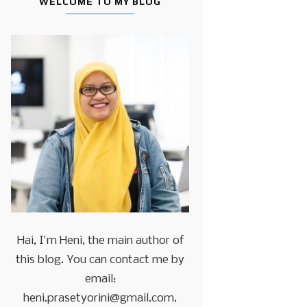
WELCOME TO MY BLOG
Hai, I'm Heni, the main author of
this blog. You can contact me by
email:
heni.prasetyorini@gmail.com.