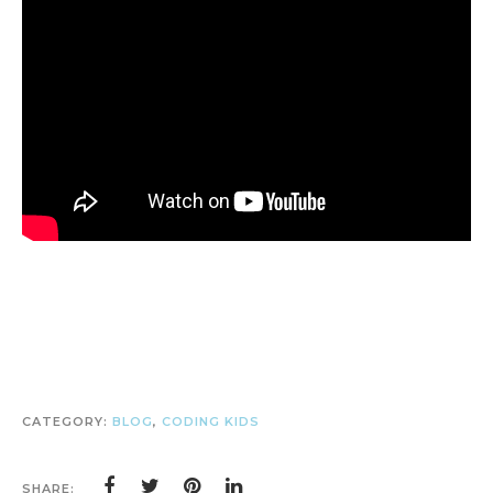
CATEGORY:
BLOG
,
CODING KIDS
SHARE: