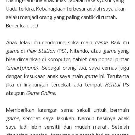
Dianugerahi dua anak lelaki, adalah rasa syukur yang
tiada terkira. Kebahagiaan terbesar adalah saya akan
selalu menjadi orang yang paling cantik di rumah.
Bener kan... :D
Anak lelaki itu cenderung suka main
game
. Baik itu
game
di
Play Station
(PS), Nitendo, atau
game
yang
bisa dimainkan di komputer, tablet dan ponsel pintar
(
smartphone)
. Sebagai orang tua, saya cemas juga
dengan kesukaan anak saya main
game
ini. Terutama
jika di lingkungan terdekat ada tempat
Rental
PS
ataupun
Game Online
.
Memberikan larangan sama sekali untuk bermain
game
, sempat saya lakukan. Namun hasilnya anak
saya jadi lebih sensitif dan mudah marah. Setelah